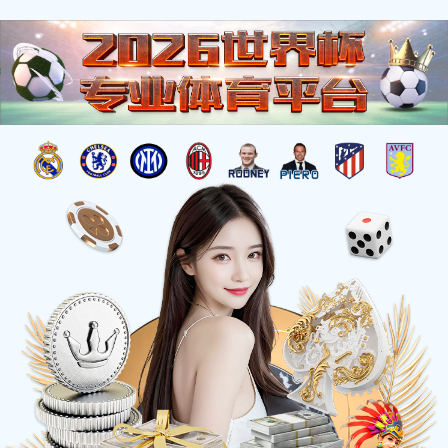
注册入口
Jiuyou官网
—— 比赛数