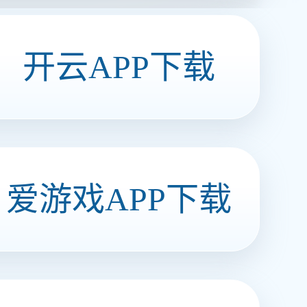
行的平衡。网球是一项高度依赖球员自我控
干扰对手。这位前温网冠军的观点并非孤
别球员时，其“容忍度”的阈值存在明显差
，男选手几乎可以确定会收到警告，而女选
罚上的双重标准，实际上给所有球员传递了
而异。它可能导致男选手感到被针对，女选
一步失控，最终反而引发更恶劣的后果。
指体育竞技的核心价值——公平。在追求男
场上的“法官”，其判罚标准理应一视同