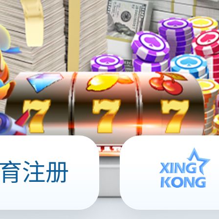
判罚尺度的“性别鸿沟”
这位前温网冠军在访谈中列举了多个亲身经历和
绪激动而摔拍、大声喊叫或对判罚表示不满时，主
德”的正式警告，甚至直接处罚一分。然而，类似
式却常常更为宽容——他们更倾向于走到网前，
的口头警告。这位冠军强调，这种双重标准并非
满贯的普遍现象。他认为，这背后反映的是一种
攻击性，因此需要更严厉的约束；而对女选手，则习