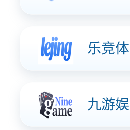
上一篇：
唐斯与尼克斯：一位新泽西少年的篮…
精选推荐
1
方硕质疑裁判怒摔球衣被罚出场vs孙铭
CBA联赛近日再度因裁判判罚尺度问题引发广
2026-07-29
2
库里末节得分效率骤降，勇士新赛季进
新赛季开打至今，金州勇士的战绩虽有起伏，
2026-07-22