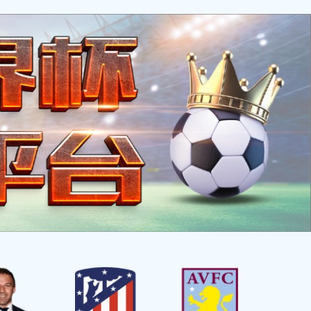
注册入口
开始