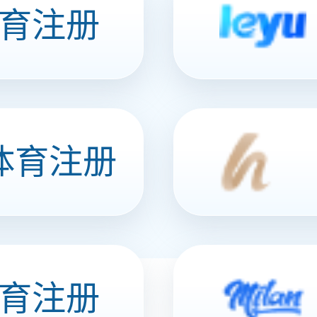
仁。如果仅仅是口头警告与正式警告的区别，或
重大。它暗示着男选手的行为被定义为“需要纠正
“可以被谅解的情绪”。这种双重标准不仅可能扭
式警告可能导致罚分，而口头警告则毫无影响—
网球界需要正视这一争议，无论是通过更清晰的
都应致力于消除这种潜在的性别偏见，确保每一
展望未来，这场由前温网冠军引发的讨论，或许
重要契机。在网球运动日益全球化和商业化的今
只有彻底摒弃双重标准，回归对规则本身的绝对
在公平的基石上走得更远。而对于广大球迷而言
更是一次对体育公正性本质的深刻审视。