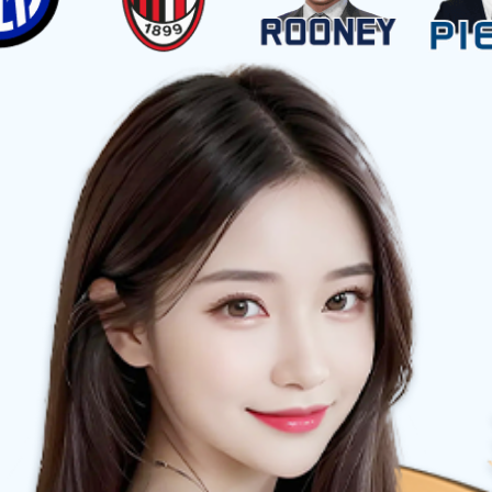
、专业数据、高清视频，
Jiuyou官网APP
与网页版为您提供便
APP下载
网页版入口
在网球赛场，裁判的判罚尺度一直是球员与球迷
不为人知的角色，正引发越来越多的讨论。近日
批评裁判在比赛中存在明显的双重标准，声称相