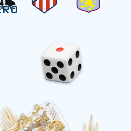
捷的体育服务。
2026-06-09 16:01
38 次阅读
关注的焦点，而性别因素是否在其中扮演了
，一位前温网冠军在接受采访时直言不讳地
同性质的违规行为下，男选手往往会被正式