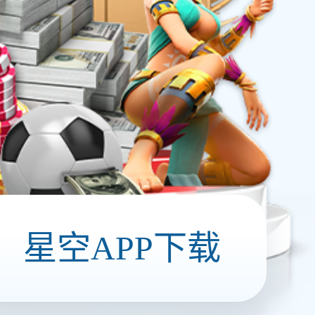
目击的案例。他指出，当男选手在场上因情
裁判往往会在第一时间给予其“违反体育道
的行为发生在女选手身上时，裁判的处理方
进行简短的口头安抚或给予一个不记录在案
个例，而是贯穿于从低级别巡回赛到顶级大
陈旧的观念：人们潜意识里认为男选手更具
惯性地以“保护”或“理解”的姿态去处理，