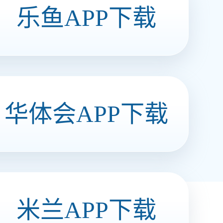
许看似微小，但它所代表的象征意义却极为
的违规”，而女选手的行为则可能被解读为
曲比赛的结果——譬如在关键分上，一个正
—长此以往，也会削弱裁判体系的公信力。
规则修订，还是对裁判进行更严格的培训，
次判罚都基于行为本身，而非球员的性别。
将成为推动网球规则执行标准进一步统一的
天，裁判的每一个决定都暴露在聚光灯下。
尊重，才能让网球这项优雅而激烈的运动，
，这不仅仅是一场关于警告等级的口水战，